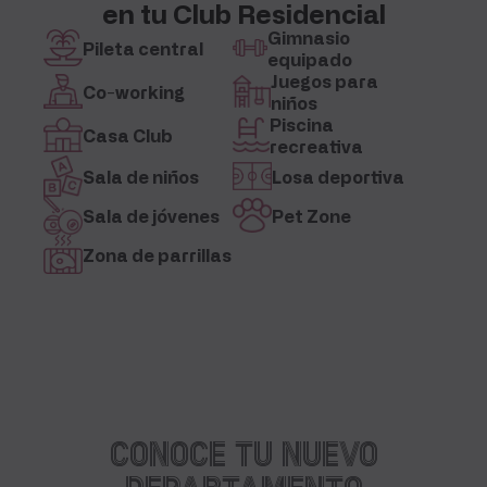
en tu Club Residencial
Gimnasio
Pileta central
equipado
Juegos para
Co-working
niños
Piscina
Casa Club
recreativa
Sala de niños
Losa deportiva
Sala de jóvenes
Pet Zone
Zona de parrillas
CONOCE TU NUEVO