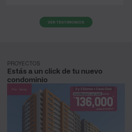
edad. A VIVA le agradezco bastante por
hacer realidad este sueño, porque para mí
es un sueño en verdad.
VER TESTIMONIOS
PROYECTOS
Estás a un click de tu nuevo
condominio
Pre - Venta
L