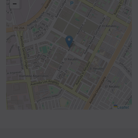
−
Leaflet